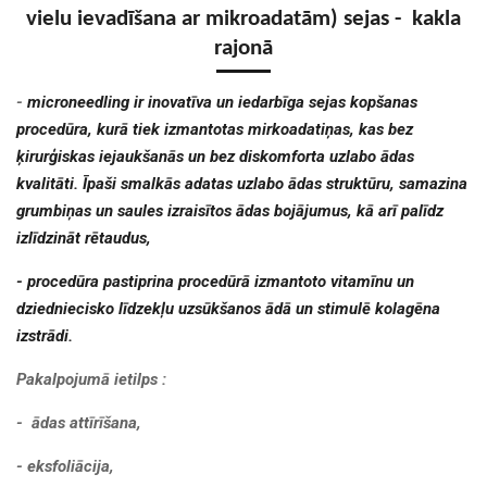
vielu ievadīšana ar mikroadatām) sejas - kakla
rajonā
-
microneedling ir inovatīva un iedarbīga sejas kopšanas
procedūra, kurā tiek izmantotas mirkoadatiņas, kas bez
ķirurģiskas iejaukšanās un bez diskomforta uzlabo ādas
kvalitāti. Īpaši smalkās adatas uzlabo ādas struktūru, samazina
grumbiņas un saules izraisītos ādas bojājumus, kā arī palīdz
izlīdzināt rētaudus,
- procedūra pastiprina procedūrā izmantoto vitamīnu un
dziedniecisko līdzekļu uzsūkšanos ādā un stimulē kolagēna
izstrādi.
Pakalpojumā ietilps :
- ādas attīrīšana
,
- eksfoliācija,