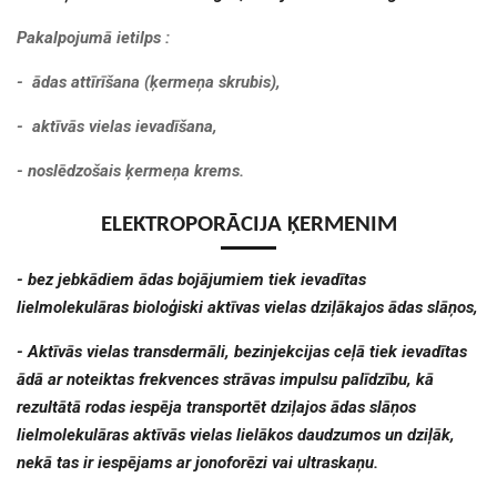
Pakalpojumā ietilps :
- ādas attīrīšana (ķermeņa skrubis)
,
- aktīvās vielas ievadīšana,
- noslēdzošais ķermeņa krems.
ELEKTROPORĀCIJA ĶERMENIM
- bez jebkādiem ādas bojājumiem tiek ievadītas
lielmolekulāras bioloģiski aktīvas vielas dziļākajos ādas slāņos,
- Aktīvās vielas transdermāli, bezinjekcijas ceļā tiek ievadītas
ādā ar noteiktas frekvences strāvas impulsu palīdzību, kā
rezultātā rodas iespēja transportēt dziļajos ādas slāņos
lielmolekulāras aktīvās vielas lielākos daudzumos un dziļāk,
nekā tas ir iespējams ar jonoforēzi vai ultraskaņu.