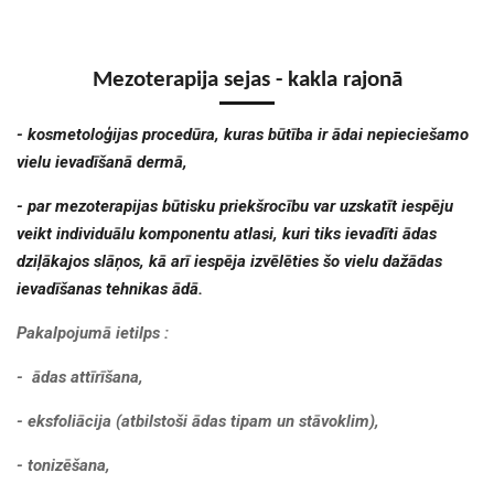
Mezoterapija sejas - kakla rajonā
- kosmetoloģijas procedūra, kuras būtība ir ādai nepieciešamo
vielu ievadīšanā dermā,
- par mezoterapijas būtisku priekšrocību var uzskatīt iespēju
veikt individuālu komponentu atlasi, kuri tiks ievadīti ādas
dziļākajos slāņos, kā arī iespēja izvēlēties šo vielu dažādas
ievadīšanas tehnikas ādā.
Pakalpojumā ietilps :
- ādas attīrīšana
,
- eksfoliācija (atbilstoši ādas tipam un stāvoklim),
- tonizēšana,