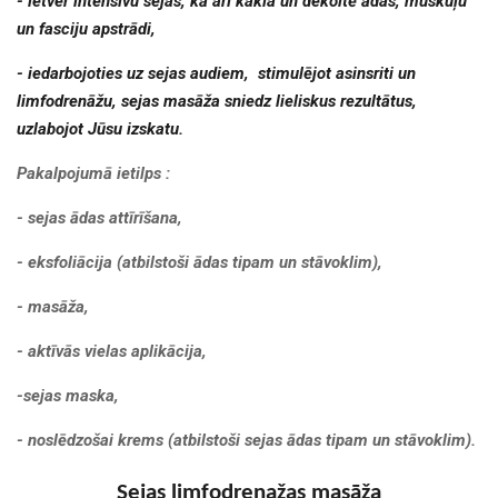
- ietver intensīvu sejas, kā arī kakla un dekoltē ādas, muskuļu
un fasciju apstrādi,
- iedarbojoties uz sejas audiem, stimulējot asinsriti un
limfodrenāžu, sejas masāža sniedz lieliskus rezultātus,
uzlabojot Jūsu izskatu.
Pakalpojumā ietilps :
- sejas ādas attīrīšana,
- eksfoliācija (atbilstoši ādas tipam un stāvoklim),
- masāža,
- aktīvās vielas aplikācija,
-sejas maska,
- noslēdzošai krems (atbilstoši sejas ādas tipam un stāvoklim).
Sejas limfodrenažas masāža