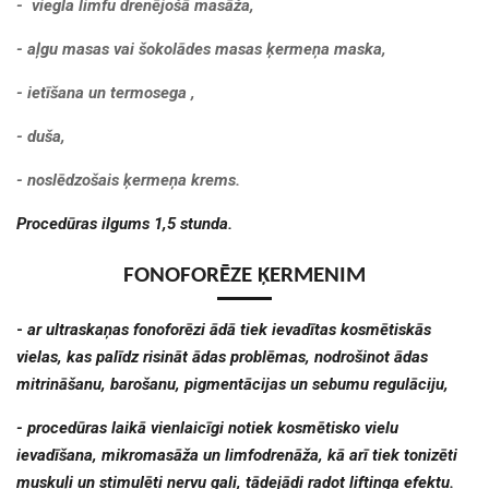
- viegla limfu drenējošā masāža,
- aļgu masas vai šokolādes masas ķermeņa maska,
- ietīšana un termosega ,
- duša,
- noslēdzošais ķermeņa krems.
Procedūras ilgums 1,5 stunda.
FONOFORĒZE ĶERMENIM
-
ar ultraskaņas fonoforēzi ādā tiek ievadītas kosmētiskās
vielas, kas palīdz risināt ādas problēmas, nodrošinot ādas
mitrināšanu, barošanu, pigmentācijas un sebumu regulāciju,
- procedūras laikā vienlaicīgi notiek kosmētisko vielu
ievadīšana, mikromasāža un limfodrenāža, kā arī tiek tonizēti
muskuļi un stimulēti nervu gali, tādejādi radot liftinga efektu.