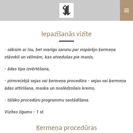
Skip
to
main
content
Iepazīšanās vizīte
-
sāksim ar īsu, bet svarīgu sarunu par vispārējo ķermeņa
stāvokli un vēlmēm, kas atvedušas pie manis,
- ādas tipa izvērtēšana,
- pirmreizējā sejas vai ķermeņa procedūra - sejas vai ķermeņa
ādas attīrīšana, maska un noslēdzošais krems,
- tālāko procedūru programmu sastādīšana.
Vizītes ilgums - 1 st.
Ķermeņa procedūras