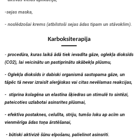
-sejas maska,
- noslēdzošai krems (atbilstoši sejas ādas tipam un stāvoklim).
Karboksiterapija
-
procedūra, kuras laikā ādā tiek ievadīta gāze, oglekļa dioksīds
(CO2), lai veicinātu un pastiprinātu skābekļa plūsmu,
- Oglekļa dioksīds ir dabiski organismā sastopama gāze, un
tāpēc
tā nevar izraisīt alerģiskas vai citas nevēlamas reakcijas,
- stiprina kolagēna un elastīna šķiedras un stimulē to sintēzi,
pateicoties uzlabotai asinsrites plūsmai,
- efektīva postaknes, celulīta, striju, tumšo loku ap acīm un
vienmērīga ādas toņa ārstēšanai,
- būtiski aktivizē šūnu elpošanu, palielinot asinsriti.