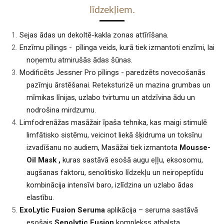
līdzekļiem.
Sejas ādas un dekoltē-kakla zonas attīrīšana.
Enzīmu pīlings - pīlinga veids, kurā tiek izmantoti enzīmi, lai
noņemtu atmirušās ādas šūnas.
Modificēts Jessner Pro pīlings - paredzēts novecošanās
pazīmju ārstēšanai. Reteksturizē un mazina grumbas un
mīmikas līnijas, uzlabo tvirtumu un atdzīvina ādu un
nodrošina mirdzumu.
Limfodrenāžas masāžair īpaša tehnika, kas maigi stimulē
limfātisko sistēmu, veicinot liekā šķidruma un toksīnu
izvadīšanu no audiem, Masāžai tiek izmantota
Mousse-
Oil Mask ,
kuras sastāvā esošā augu eļļu, eksosomu,
augšanas faktoru, senolitisko līdzekļu un neiropeptīdu
kombinācija intensīvi baro, izlīdzina un uzlabo ādas
elastību.
ExoLytic
Fusion
Seruma
aplikācija – seruma sastāvā
esošais
Senolytic
Fusion
komplekss atbalsta