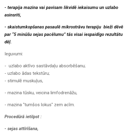
- terapija mazina vai pavisam likvidē iekaisumu un uzlabo
asinsriti,
- skaistumkopšanas pasaulē mikrostrāvu terapiju bieži dēvē
par “5 minūšu sejas pacēlumu” tās visai iespaidīgo rezultātu
dēļ.
Ieguvumi:
- uzlabo aktīvo sastāvdaļu absorbēšanu;
- uzlabo ādas tekstūru;
- stimulē muskuļus,
- mazina tūsku, veicina limfodrenāžu,
- mazina "tumšos lokus" zem acīm.
Procedūrā ietilpst :
- sejas attīrīšana,