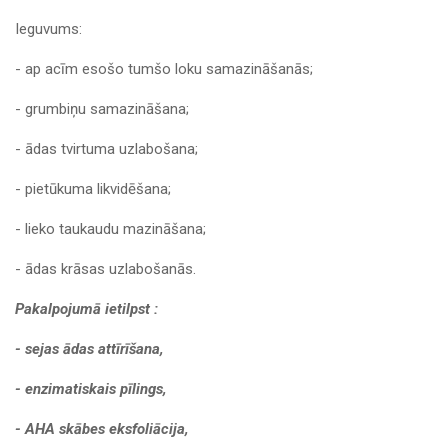
Ieguvums:
- ap acīm esošo tumšo loku samazināšanās;
- grumbiņu samazināšana;
- ādas tvirtuma uzlabošana;
- pietūkuma likvidēšana;
- lieko taukaudu mazināšana;
- ādas krāsas uzlabošanās.
Pakalpojumā ietilpst :
- sejas ādas attīrīšana,
- enzimatiskais pīlings,
- AHA skābes eksfoliācija,