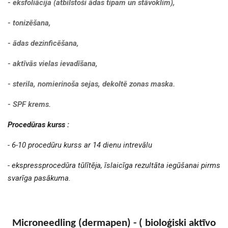
- eksfoliācija (atbilstoši ādas tipam un stāvoklim),
- tonizēšana,
- ādas dezinficēšana,
- aktīvās vielas ievadīšana,
- sterila, nomierinoša sejas, dekoltē zonas maska.
- SPF krems.
Procedūras kurss :
- 6-10 procedūru kurss ar 14 dienu intrevālu
- ekspressprocedūra tūlītēja, īslaicīga rezultāta iegūšanai pirms
svarīga pasākuma.
Microneedling (dermapen) -
( bioloģiski aktīvo