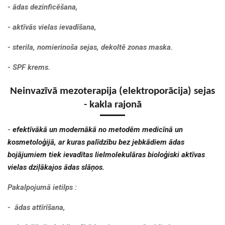
- ādas dezinficēšana,
- aktīvās vielas ievadīšana,
- sterila, nomierinoša sejas, dekoltē zonas maska.
- SPF krems.
Neinvazīvā mezoterapija (elektroporācija) sejas
- kakla rajonā
-
efektīvākā un modernākā no metodēm medicīnā un
kosmetoloģijā, ar kuras palīdzību bez jebkādiem ādas
bojājumiem tiek ievadītas lielmolekulāras bioloģiski aktīvas
vielas dziļākajos ādas slāņos.
Pakalpojumā ietilps :
- ādas attīrīšana
,