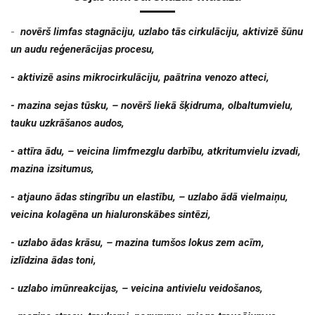
-
novērš limfas stagnāciju, uzlabo tās cirkulāciju, aktivizē šūnu
un audu reģenerācijas procesu,
- aktivizē asins mikrocirkulāciju, paātrina venozo atteci,
- mazina sejas tūsku, – novērš liekā šķidruma, olbaltumvielu,
tauku uzkrāšanos audos,
- attīra ādu, – veicina limfmezglu darbību, atkritumvielu izvadi,
mazina izsitumus,
- atjauno ādas stingrību un elastību, – uzlabo ādā vielmaiņu,
veicina kolagēna un hialuronskābes sintēzi,
- uzlabo ādas krāsu, – mazina tumšos lokus zem acīm,
izlīdzina ādas toni,
- uzlabo imūnreakcijas, – veicina antivielu veidošanos,