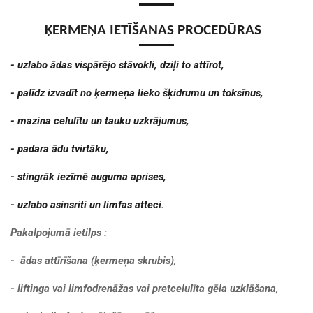
ĶERMEŅA IETĪŠANAS PROCEDŪRAS
- uzlabo ādas vispārējo stāvokli, dziļi to attīrot,
- palīdz izvadīt no ķermeņa lieko šķidrumu un toksīnus,
- mazina celulītu un tauku uzkrājumus,
- padara ādu tvirtāku,
- stingrāk iezīmē auguma aprises,
- uzlabo asinsriti un limfas atteci.
Pakalpojumā ietilps :
- ādas attīrīšana (ķermeņa skrubis)
,
- liftinga vai limfodrenāžas vai pretcelulīta gēla uzklāšana,