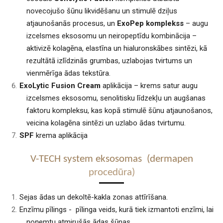
novecojušo šūnu likvidēšanu un stimulē dziļus
atjaunošanās procesus, un
ExoPep
komplekss
– augu
izcelsmes eksosomu un neiropeptīdu kombinācija –
aktivizē kolagēna, elastīna un hialuronskābes sintēzi, kā
rezultātā izlīdzinās grumbas, uzlabojas tvirtums un
vienmērīga ādas tekstūra.
ExoLytic
Fusion
Cream
aplikācija – krems satur augu
izcelsmes eksosomu, senolitisku līdzekļu un augšanas
faktoru kompleksu, kas kopā stimulē šūnu atjaunošanos,
veicina kolagēna sintēzi un uzlabo ādas tvirtumu.
SPF
krema aplikācija
V-TECH system eksosomas (dermapen
procedūra)
Sejas ādas un dekoltē-kakla zonas attīrīšana.
Enzīmu pīlings - pīlinga veids, kurā tiek izmantoti enzīmi, lai
noņemtu atmirušās ādas šūnas.