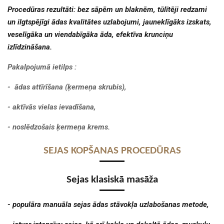
Procedūras rezultāti: bez sāpēm un blaknēm, tūlītēji redzami
un ilgtspējīgi ādas kvalitātes uzlabojumi, jauneklīgāks izskats,
veselīgāka un viendabīgāka āda, efektīva krunciņu
izlīdzināšana.
Pakalpojumā ietilps :
- ādas attīrīšana (ķermeņa skrubis)
,
- aktīvās vielas ievadīšana,
- noslēdzošais ķermeņa krems.
SEJAS KOPŠANAS PROCEDŪRAS
Sejas klasiskā masāža
- populāra manuāla sejas ādas stāvokļa uzlabošanas metode,