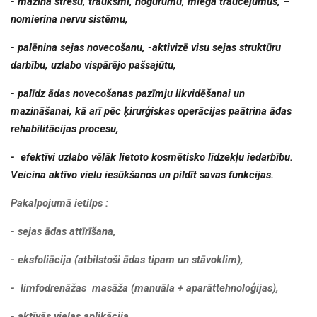
- mazina stresu, trauksmi, nogurumu, miega traucējumus, –
nomierina nervu sistēmu,
- palēnina sejas novecošanu, -aktivizē visu sejas struktūru
darbību, uzlabo vispārējo pašsajūtu,
- palīdz ādas novecošanas pazīmju likvidēšanai un
mazināšanai, kā arī pēc ķirurģiskas operācijas paātrina ādas
rehabilitācijas procesu,
- efektīvi uzlabo vēlāk lietoto kosmētisko līdzekļu iedarbību.
Veicina aktīvo vielu iesūkšanos un pildīt savas funkcijas.
Pakalpojumā ietilps :
- sejas ādas attīrīšana,
- eksfoliācija (atbilstoši ādas tipam un stāvoklim),
- limfodrenāžas masāža
(manuāla + aparāttehnoloģijas)
,
- aktīvās vielas aplikācija,