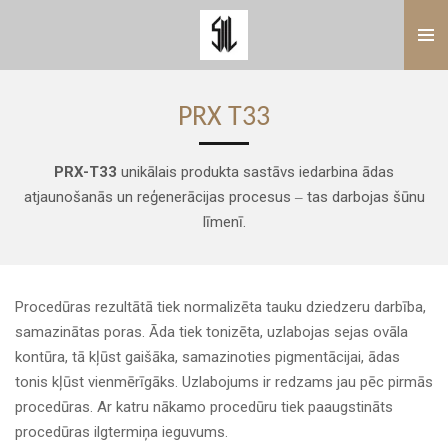
Skip
to
main
content
PRX T33
PRX-T33
unikālais produkta sastāvs iedarbina ādas
atjaunošanās un reģenerācijas procesus ‒ tas darbojas šūnu
līmenī.
Procedūras rezultātā tiek normalizēta tauku dziedzeru darbība,
samazinātas poras. Āda tiek tonizēta, uzlabojas sejas ovāla
kontūra, tā kļūst gaišāka, samazinoties pigmentācijai, ādas
tonis kļūst vienmērīgāks. Uzlabojums ir redzams jau pēc pirmās
procedūras. Ar katru nākamo procedūru tiek paaugstināts
procedūras ilgtermiņa ieguvums.