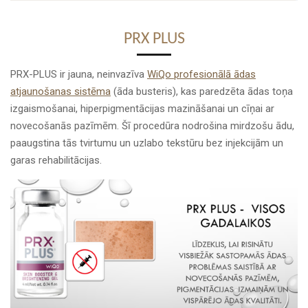
PRX PLUS
PRX-PLUS
ir jauna, neinvazīva
WiQo profesionālā ādas
atjaunošanas sistēma
(āda busteris), kas paredzēta ādas toņa
izgaismošanai, hiperpigmentācijas mazināšanai un cīņai ar
novecošanās pazīmēm. Šī procedūra nodrošina mirdzošu ādu,
paaugstina tās tvirtumu un uzlabo tekstūru bez injekcijām un
garas rehabilitācijas.