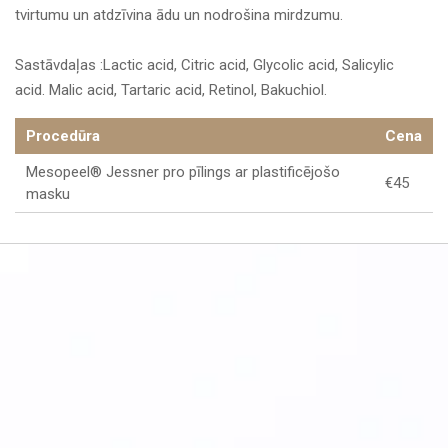
tvirtumu un atdzīvina ādu un nodrošina mirdzumu.
Sastāvdaļas :
Lactic acid,
Citric acid,
Glycolic acid,
Salicylic
acid.
Malic acid,
Tartaric acid,
Retinol,
Bakuchiol.
Procedūra
Cena
Mesopeel® Jessner pro pīlings ar plastificējošo
€45
masku